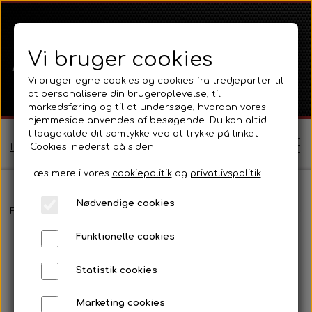
Vi bruger cookies
Vi bruger egne cookies og cookies fra tredjeparter til
at personalisere din brugeroplevelse, til
markedsføring og til at undersøge, hvordan vores
hjemmeside anvendes af besøgende. Du kan altid
tilbagekalde dit samtykke ved at trykke på linket
'Cookies' nederst på siden.
Log ind / Opret profil
Læs mere i vores
cookiepolitik
og
privatlivspolitik
Nødvendige cookies
Shop
Forside
Ferguson
Ferguson TE20 Serie
Motor C20 Diesel og
Funktionelle cookies
Ferguson
Om
Statistik cookies
Ferguson TE20 Serie
Massey Ferguson
Kontakt
Marketing cookies