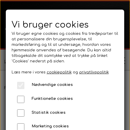
Vi bruger cookies
Vi bruger egne cookies og cookies fra tredjeparter til
at personalisere din brugeroplevelse, til
markedsføring og til at undersøge, hvordan vores
hjemmeside anvendes af besøgende. Du kan altid
tilbagekalde dit samtykke ved at trykke på linket
'Cookies' nederst på siden.
Log ind / Opret profil
Læs mere i vores
cookiepolitik
og
privatlivspolitik
Nødvendige cookies
Shop
Forside
Massey Ferguson
MF 35
Pladedele og fælge
Fods
Funktionelle cookies
Ferguson
Om
Statistik cookies
Ferguson TE20 Serie
Massey Ferguson
Kontakt
Marketing cookies