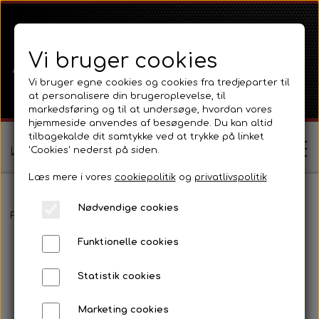
Vi bruger cookies
Vi bruger egne cookies og cookies fra tredjeparter til
at personalisere din brugeroplevelse, til
markedsføring og til at undersøge, hvordan vores
hjemmeside anvendes af besøgende. Du kan altid
tilbagekalde dit samtykke ved at trykke på linket
'Cookies' nederst på siden.
Log ind / Opret profil
Læs mere i vores
cookiepolitik
og
privatlivspolitik
Nødvendige cookies
Shop
Forside
International B Serien
IH B250, B275, B414, B434
Mot
Funktionelle cookies
Ferguson
Om
Statistik cookies
Ferguson TE20 Serie
Massey Ferguson
Kontakt
Marketing cookies