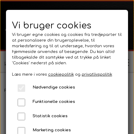
Vi bruger cookies
Vi bruger egne cookies og cookies fra tredjeparter til
at personalisere din brugeroplevelse, til
markedsføring og til at undersøge, hvordan vores
hjemmeside anvendes af besøgende. Du kan altid
tilbagekalde dit samtykke ved at trykke på linket
'Cookies' nederst på siden.
Log ind / Opret profil
Læs mere i vores
cookiepolitik
og
privatlivspolitik
Nødvendige cookies
Shop
Forside
Fordson
Fordson Major / Power Major / Super Major
Funktionelle cookies
Ferguson
Om
Statistik cookies
Ferguson TE20 Serie
Massey Ferguson
Kontakt
Marketing cookies