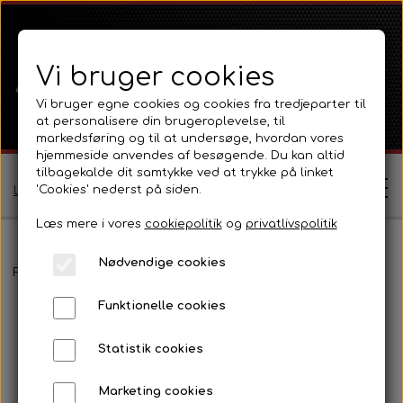
Vi bruger cookies
Vi bruger egne cookies og cookies fra tredjeparter til
at personalisere din brugeroplevelse, til
markedsføring og til at undersøge, hvordan vores
hjemmeside anvendes af besøgende. Du kan altid
tilbagekalde dit samtykke ved at trykke på linket
'Cookies' nederst på siden.
Log ind / Opret profil
Læs mere i vores
cookiepolitik
og
privatlivspolitik
Nødvendige cookies
Shop
Forside
Ferguson
Ferguson TE20 Serie
Motor 80 - 85mm Ben
Funktionelle cookies
Ferguson
Om
Statistik cookies
Ferguson TE20 Serie
Massey Ferguson
Kontakt
Marketing cookies