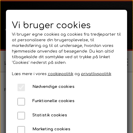
Vi bruger cookies
Vi bruger egne cookies og cookies fra tredjeparter til
at personalisere din brugeroplevelse, til
markedsføring og til at undersøge, hvordan vores
hjemmeside anvendes af besøgende. Du kan altid
tilbagekalde dit samtykke ved at trykke på linket
'Cookies' nederst på siden.
Log ind / Opret profil
Læs mere i vores
cookiepolitik
og
privatlivspolitik
Nødvendige cookies
Shop
Forside
Ford
Ford 1000 Serien
Ford 5000
Pladedele og fæ
Funktionelle cookies
Ferguson
Om
Statistik cookies
Ferguson TE20 Serie
Massey Ferguson
Kontakt
Marketing cookies