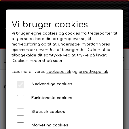
Vi bruger cookies
Vi bruger egne cookies og cookies fra tredjeparter til
at personalisere din brugeroplevelse, til
markedsføring og til at undersøge, hvordan vores
hjemmeside anvendes af besøgende. Du kan altid
tilbagekalde dit samtykke ved at trykke på linket
'Cookies' nederst på siden.
Log ind / Opret profil
Læs mere i vores
cookiepolitik
og
privatlivspolitik
Nødvendige cookies
Shop
Forside
International B Serien
IH B250, B275, B414, B434
Pla
Funktionelle cookies
Ferguson
Om
Statistik cookies
Ferguson TE20 Serie
Massey Ferguson
Kontakt
Marketing cookies