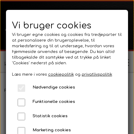
Vi bruger cookies
Vi bruger egne cookies og cookies fra tredjeparter til
at personalisere din brugeroplevelse, til
markedsføring og til at undersøge, hvordan vores
hjemmeside anvendes af besøgende. Du kan altid
tilbagekalde dit samtykke ved at trykke på linket
'Cookies' nederst på siden.
Log ind / Opret profil
Læs mere i vores
cookiepolitik
og
privatlivspolitik
Nødvendige cookies
Shop
Forside
Massey Ferguson
MF 135
Transmission, lift og PTO
Funktionelle cookies
Ferguson
Om
Statistik cookies
Ferguson TE20 Serie
Massey Ferguson
Kontakt
Marketing cookies