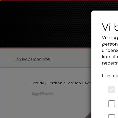
Vi 
Vi brug
persona
unders
kan alt
Log ind / Opret profil
nederst
Læs me
Ferguson
Forside
Fordson
Fordson Dexta / Super Dexta
Ferguson TE20 Serie
Ferguson FE35 Serie