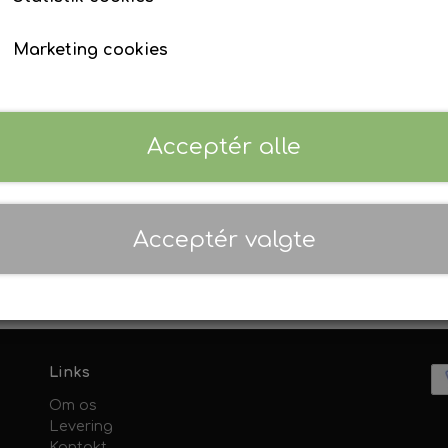
Emblem Fordson Dexta
David Brown
Maling - Diverse traktormodeller
Marketing cookies
4
Implematic
01. AgriColour - Feguson TE20 Serien
Forventet leveringstid:
Sendes indenfor 2-4 hve
Selectamatic
02. AgriColour - Ferguson FE35 Serie
03. AgriColour - Massey Ferguson 35
Tilføj t
Acceptér alle
−
+
04. AgriColour - Massey Ferguson 65
05. AgriColour - Massey Ferguson 100
06. AgriColour - Massey Ferguson 200
Acceptér valgte
07. AgriColour - Massey Ferguson 300
08. AgriColour Massey Ferguson 500 
09. AgriColour - Massey Ferguson 600
10. AgriColour - Massey Ferguson Indu
Links
11. AgriColour - Fordson Dexta og Sup
Om os
12. AgriColour - Fordson Major Serien
Levering
13. AgriColour - Ford 1000 Serien
Kontakt