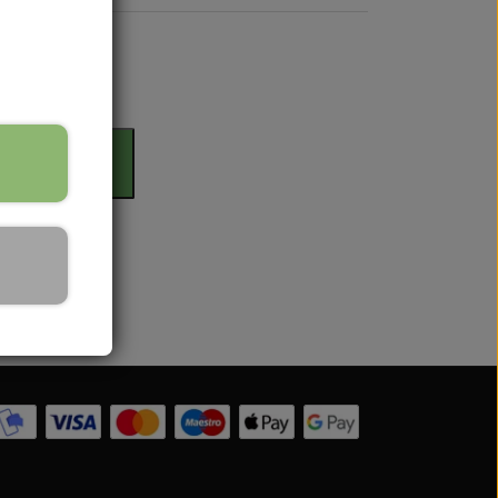
rdag
il kurv
 Serien
 serien
 Serien
Serien
 Serien
stri Gul
er Dexta Serien