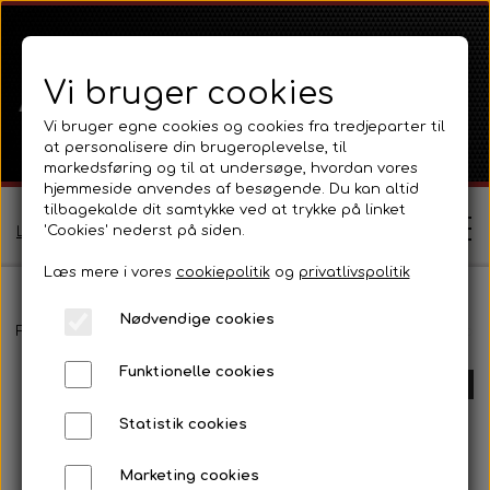
Vi bruger cookies
Vi bruger egne cookies og cookies fra tredjeparter til
at personalisere din brugeroplevelse, til
markedsføring og til at undersøge, hvordan vores
hjemmeside anvendes af besøgende. Du kan altid
tilbagekalde dit samtykke ved at trykke på linket
'Cookies' nederst på siden.
Log ind / Opret profil
Læs mere i vores
cookiepolitik
og
privatlivspolitik
Nødvendige cookies
Shop
Forside
Fordson
Fordson Major / Power Major / Super Major
Funktionelle cookies
Ferguson
UDSOLGT
Om
Statistik cookies
Ferguson TE20 Serie
Massey Ferguson
Kontakt
Marketing cookies