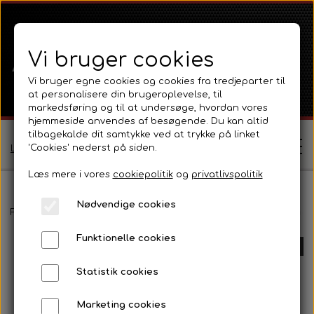
Vi bruger cookies
Vi bruger egne cookies og cookies fra tredjeparter til
at personalisere din brugeroplevelse, til
markedsføring og til at undersøge, hvordan vores
hjemmeside anvendes af besøgende. Du kan altid
tilbagekalde dit samtykke ved at trykke på linket
'Cookies' nederst på siden.
Log ind / Opret profil
Læs mere i vores
cookiepolitik
og
privatlivspolitik
Nødvendige cookies
Shop
Forside
Ford
Ford 1000 Serien
Ford 3000
Eldele, instrumen
Funktionelle cookies
Ferguson
UDSOLGT
Om
Statistik cookies
Ferguson TE20 Serie
Massey Ferguson
Kontakt
Marketing cookies