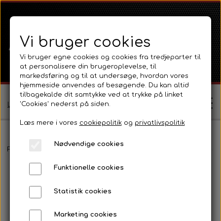
Vi bruger cookies
Vi bruger egne cookies og cookies fra tredjeparter til
at personalisere din brugeroplevelse, til
markedsføring og til at undersøge, hvordan vores
hjemmeside anvendes af besøgende. Du kan altid
tilbagekalde dit samtykke ved at trykke på linket
'Cookies' nederst på siden.
Log ind / Opret profil
Læs mere i vores
cookiepolitik
og
privatlivspolitik
Nødvendige cookies
Shop
Forside
Massey Ferguson
MF 165 - 188
Pladedele og fælge.
Funktionelle cookies
Ferguson
Om
Statistik cookies
Ferguson TE20 Serie
Massey Ferguson
Kontakt
Marketing cookies