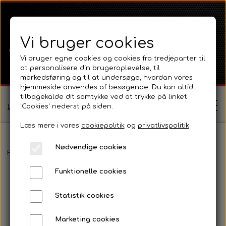
Vi bruger cookies
Vi bruger egne cookies og cookies fra tredjeparter til
at personalisere din brugeroplevelse, til
markedsføring og til at undersøge, hvordan vores
hjemmeside anvendes af besøgende. Du kan altid
tilbagekalde dit samtykke ved at trykke på linket
'Cookies' nederst på siden.
Log ind / Opret profil
Læs mere i vores
cookiepolitik
og
privatlivspolitik
Nødvendige cookies
Shop
Forside
Ford
Ford 1000 Serien
Ford 4000
Transmission, lif
Funktionelle cookies
Ferguson
Om
Statistik cookies
Ferguson TE20 Serie
Massey Ferguson
Kontakt
Marketing cookies