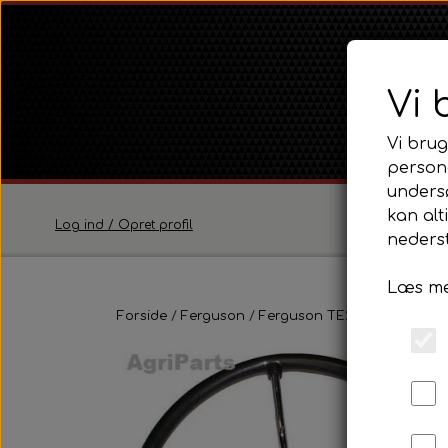
Vi 
Vi brug
persona
unders
kan alt
Log ind / Opret profil
nederst
Læs me
Ferguson
Forside
Ferguson
Ferguson TE20 Serie
Ferguson TE20 Serie
Fortø
Ferguson FE35 Serie