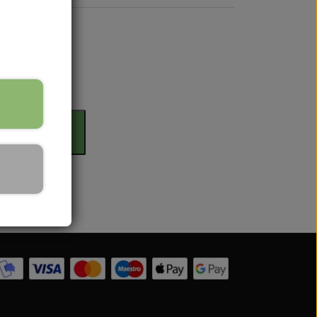
rdag
il kurv
 Serien
 serien
 Serien
Serien
 Serien
stri Gul
er Dexta Serien