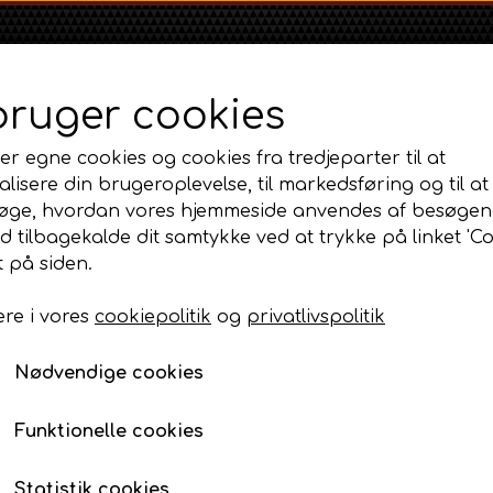
bruger cookies
er egne cookies og cookies fra tredjeparter til at
lisere din brugeroplevelse, til markedsføring og til at
øge, hvordan vores hjemmeside anvendes af besøgen
id tilbagekalde dit samtykke ved at trykke på linket 'Co
Shop
Om
Kontakt
 på siden.
re i vores
cookiepolitik
og
privatlivspolitik
Massey Ferguson
Ford
Fordson
j og styretøj
MF 35
Rat med buet eger - Chrome
Ford 1000 Serien
Fordson Dexta 
Nødvendige cookies
MF 65
Ford 100 Serien
Fordson Major /
Rat med buet eger - 
MF 135
Ford 10 Serien
Funktionelle cookies
542,75 DKK
MF 165 - 188
Varenummer: AP3.20856 / AP6.246048
500 Serien
Statistik cookies