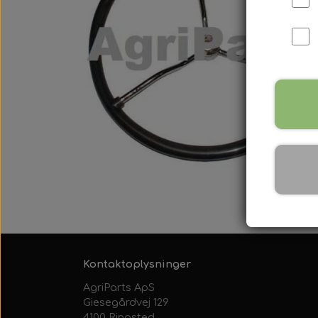
International B Serien
IH B250, B275, B414, B43
Kontaktoplysninger
AgriParts ApS
Giesegårdvej 129
4100 Ringsted