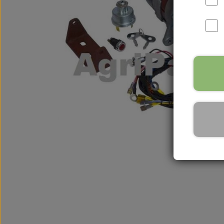
International B Serien
IH B250, B275, B414, B43