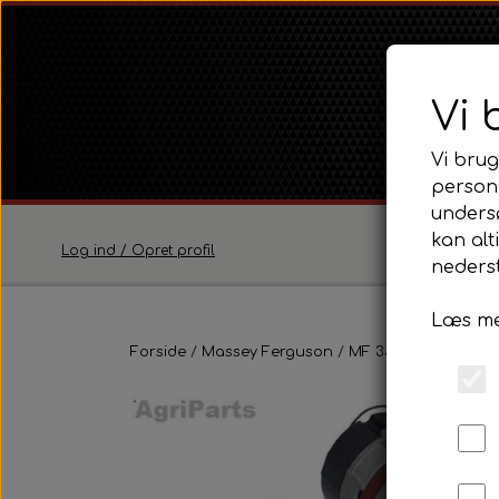
Vi 
Vi brug
persona
unders
kan alt
Log ind / Opret profil
nederst
Læs me
Ferguson
Forside
Massey Ferguson
Ferguson TE20 Serie
MF 35
Eldele, ins
Ferguson FE35 Serie