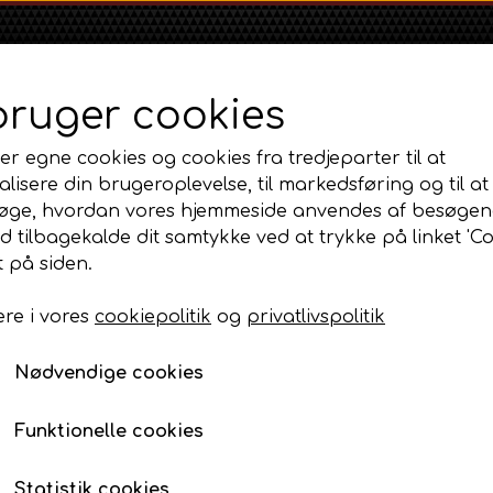
bruger cookies
er egne cookies og cookies fra tredjeparter til at
lisere din brugeroplevelse, til markedsføring og til at
øge, hvordan vores hjemmeside anvendes af besøgen
id tilbagekalde dit samtykke ved at trykke på linket 'Co
Shop
Om
Kontakt
 på siden.
re i vores
cookiepolitik
og
privatlivspolitik
Massey Ferguson
Ford
Fordson
trumenter og tilbehør
MF 35
Generator Ombygningssæt, Diesel med gen
Ford 1000 Serien
Fordson Dexta 
Nødvendige cookies
MF 65
Ford 100 Serien
Fordson Major /
Generator Ombygnings
MF 135
Ford 10 Serien
generatorbeslag
Funktionelle cookies
MF 165 - 188
1.375,00 DKK
500 Serien
Statistik cookies