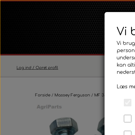
Vi 
Vi brug
persona
unders
kan alt
Log ind / Opret profil
nederst
Læs me
Ferguson
Forside
Massey Ferguson
Ferguson TE20 Serie
MF 35
Pladedele 
Ferguson FE35 Serie