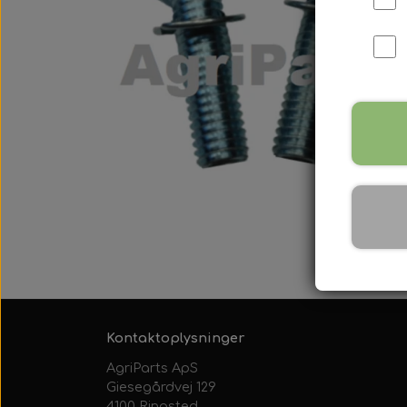
International B Serien
IH B250, B275, B414, B43
Kontaktoplysninger
AgriParts ApS
Giesegårdvej 129
4100 Ringsted