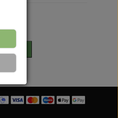
rdag
il kurv
 Serien
 serien
 Serien
Serien
 Serien
stri Gul
er Dexta Serien