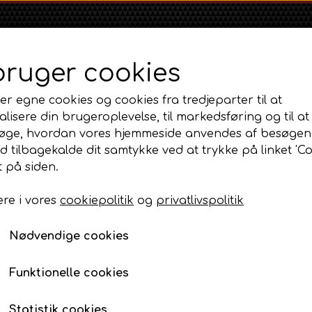
bruger cookies
er egne cookies og cookies fra tredjeparter til at
lisere din brugeroplevelse, til markedsføring og til at
øge, hvordan vores hjemmeside anvendes af besøgen
id tilbagekalde dit samtykke ved at trykke på linket 'Co
Shop
Om
Kontakt
 på siden.
re i vores
cookiepolitik
og
privatlivspolitik
Massey Ferguson
Ford
Fordson
og fælge
MF 35
Sædeskål - beslag boltsæt
Ford 1000 Serien
Fordson Dexta 
Nødvendige cookies
MF 65
Ford 100 Serien
Fordson Major /
Sædeskål - beslag bol
MF 135
Ford 10 Serien
Funktionelle cookies
39,00 DKK
MF 165 - 188
Varenummer: AP2.8804
500 Serien
Statistik cookies