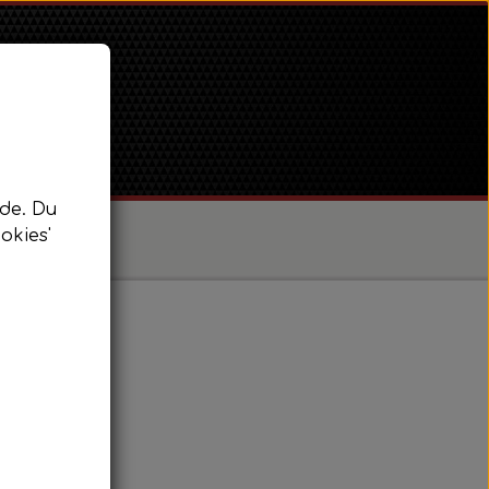
de. Du
okies'
/ Super Dexta
 Power Major / Super Major
tsæt