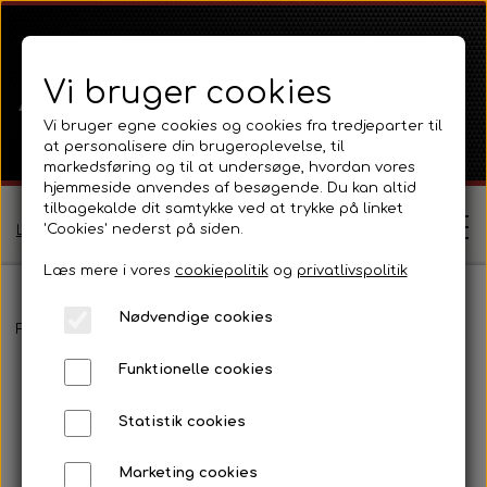
Vi bruger cookies
Vi bruger egne cookies og cookies fra tredjeparter til
at personalisere din brugeroplevelse, til
markedsføring og til at undersøge, hvordan vores
hjemmeside anvendes af besøgende. Du kan altid
tilbagekalde dit samtykke ved at trykke på linket
'Cookies' nederst på siden.
Log ind / Opret profil
Læs mere i vores
cookiepolitik
og
privatlivspolitik
Nødvendige cookies
Shop
Forside
International B Serien
IH B250, B275, B414, B434
Mot
Funktionelle cookies
Ferguson
Om
Statistik cookies
Ferguson TE20 Serie
Massey Ferguson
Kontakt
Marketing cookies