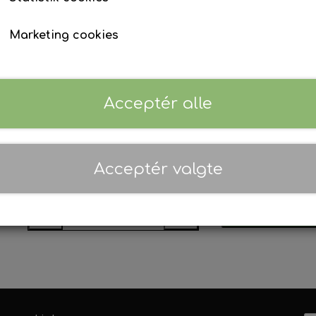
Stabilisator kort model
David Brown
Maling - Diverse traktormodeller
Marketing cookies
4
Implematic
01. AgriColour - Feguson TE20 Serien
Passer til: TE20 serien, FE35, MF35, MF135
Selectamatic
02. AgriColour - Ferguson FE35 Serie
• Minimum/Maksimal Længde: 362mm/444mm.
03. AgriColour - Massey Ferguson 35
Acceptér alle
• Gevind: 3/4" UNC.
04. AgriColour - Massey Ferguson 65
• Farve: Rød.
05. AgriColour - Massey Ferguson 100
06. AgriColour - Massey Ferguson 200
Acceptér valgte
Forventet leveringstid:
Sendes indenfor 2-4 hve
07. AgriColour - Massey Ferguson 300
Tilføj t
−
+
08. AgriColour Massey Ferguson 500 
09. AgriColour - Massey Ferguson 600
10. AgriColour - Massey Ferguson Indu
11. AgriColour - Fordson Dexta og Sup
12. AgriColour - Fordson Major Serien
13. AgriColour - Ford 1000 Serien