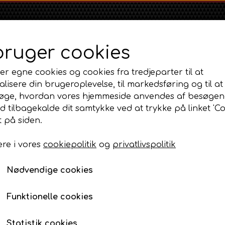
bruger cookies
er egne cookies og cookies fra tredjeparter til at
lisere din brugeroplevelse, til markedsføring og til at
øge, hvordan vores hjemmeside anvendes af besøgen
id tilbagekalde dit samtykke ved at trykke på linket 'Co
Shop
Om
Kontakt
 på siden.
re i vores
cookiepolitik
og
privatlivspolitik
Massey Ferguson
Ford
Fordson
mission, lift og PTO
MF 35
Stabilisator kort model 362mm - 444mm.
Ford 1000 Serien
Fordson Dexta 
Nødvendige cookies
MF 65
Ford 100 Serien
Fordson Major /
Stabilisator kort mod
MF 135
Ford 10 Serien
Funktionelle cookies
239,00 DKK
MF 165 - 188
Varenummer: AP3.16428 / AP2.185
500 Serien
Statistik cookies