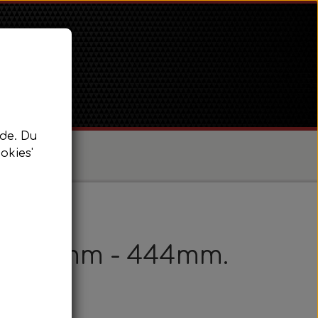
de. Du
okies'
/ Super Dexta
 Power Major / Super Major
el 362mm - 444mm.