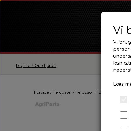
Vi 
Vi brug
persona
unders
kan alt
Log ind / Opret profil
nederst
Læs me
Ferguson
Forside
Ferguson
Ferguson TE20 Serie
Ferguson TE20 Serie
Trans
Ferguson FE35 Serie