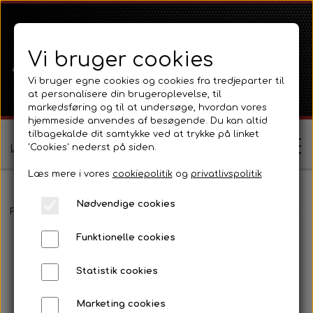
Vi bruger cookies
Vi bruger egne cookies og cookies fra tredjeparter til
at personalisere din brugeroplevelse, til
markedsføring og til at undersøge, hvordan vores
hjemmeside anvendes af besøgende. Du kan altid
tilbagekalde dit samtykke ved at trykke på linket
'Cookies' nederst på siden.
Log ind / Opret profil
Læs mere i vores
cookiepolitik
og
privatlivspolitik
Nødvendige cookies
Shop
Forside
David Brown
Selectamatic
Selectamatic 700
Styre
Funktionelle cookies
Ferguson
Om
Statistik cookies
Ferguson TE20 Serie
Massey Ferguson
Kontakt
Marketing cookies