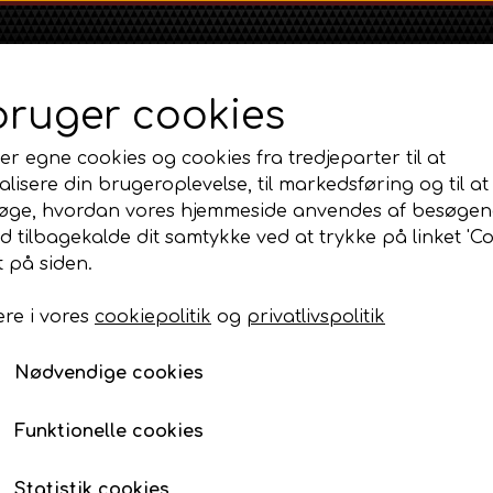
bruger cookies
er egne cookies og cookies fra tredjeparter til at
lisere din brugeroplevelse, til markedsføring og til at
øge, hvordan vores hjemmeside anvendes af besøgen
id tilbagekalde dit samtykke ved at trykke på linket 'Co
Shop
Om
Kontakt
 på siden.
re i vores
cookiepolitik
og
privatlivspolitik
Massey Ferguson
Ford
Fordson
B414, B434
MF 35
Eldele, instrumenter og tilbehør
Ford 1000 Serien
Starter - 12V, 2.2KW
Fordson Dexta 
Nødvendige cookies
MF 65
Ford 100 Serien
Fordson Major /
Starter - 12V, 2.2KW
MF 135
Ford 10 Serien
Funktionelle cookies
2.249,00 DKK
MF 165 - 188
Varenummer: AP2.68274 / AP3.32084
500 Serien
Statistik cookies