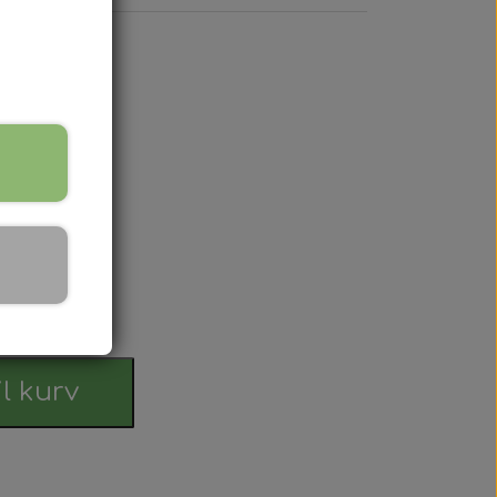
nge
 Serien
 serien
 Serien
Serien
rdag
s af professionelt kvalificerede
 Serien
 elektriske systems opbygning.
il kurv
stri Gul
ktriske komponenter. Ligeledes dækker
er Dexta Serien
endelse samt manglende viden omkring