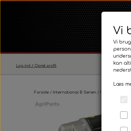
Vi 
Vi brug
persona
unders
kan alt
Log ind / Opret profil
nederst
Læs me
Ferguson
Forside
International B Serien
Ferguson TE20 Serie
IH B250, B275, 
Ferguson FE35 Serie