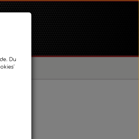
de. Du
okies'
/ Super Dexta
 Power Major / Super Major