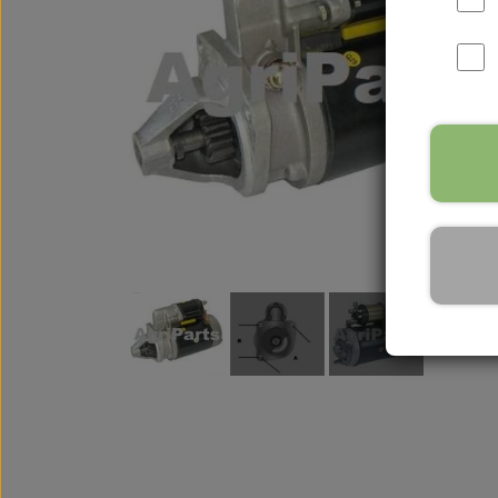
International B Serien
IH B250, B275, B414, B43