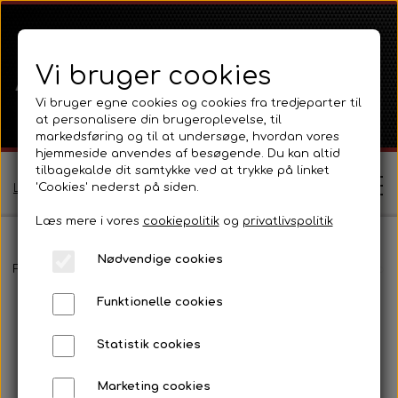
Vi bruger cookies
Vi bruger egne cookies og cookies fra tredjeparter til
at personalisere din brugeroplevelse, til
markedsføring og til at undersøge, hvordan vores
hjemmeside anvendes af besøgende. Du kan altid
tilbagekalde dit samtykke ved at trykke på linket
'Cookies' nederst på siden.
Log ind / Opret profil
Læs mere i vores
cookiepolitik
og
privatlivspolitik
Nødvendige cookies
Shop
Forside
Fordson
Fordson Major / Power Major / Super Major
Funktionelle cookies
Ferguson
Om
Statistik cookies
Ferguson TE20 Serie
Massey Ferguson
Kontakt
Marketing cookies