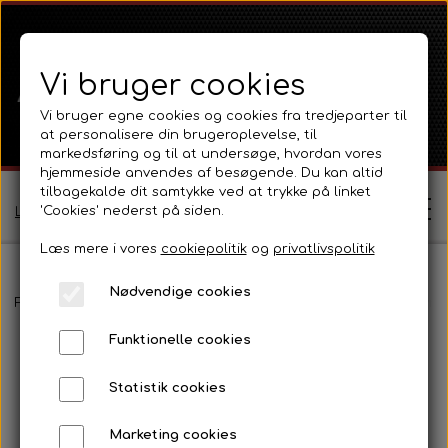
Vi bruger cookies
Vi bruger egne cookies og cookies fra tredjeparter til
at personalisere din brugeroplevelse, til
markedsføring og til at undersøge, hvordan vores
hjemmeside anvendes af besøgende. Du kan altid
tilbagekalde dit samtykke ved at trykke på linket
'Cookies' nederst på siden.
Log ind / Opret profil
Læs mere i vores
cookiepolitik
og
privatlivspolitik
Nødvendige cookies
Shop
Forside
David Brown
Selectamatic
Selectamatic 800
Styre
Funktionelle cookies
Ferguson
Om
Statistik cookies
Ferguson TE20 Serie
Massey Ferguson
Kontakt
Marketing cookies