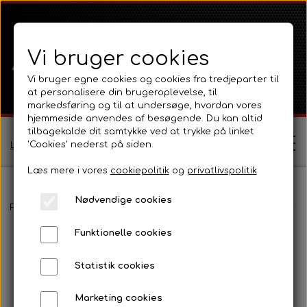
Vi bruger cookies
Vi bruger egne cookies og cookies fra tredjeparter til
at personalisere din brugeroplevelse, til
markedsføring og til at undersøge, hvordan vores
hjemmeside anvendes af besøgende. Du kan altid
tilbagekalde dit samtykke ved at trykke på linket
'Cookies' nederst på siden.
Log ind / Opret profil
Læs mere i vores
cookiepolitik
og
privatlivspolitik
Nødvendige cookies
Shop
Forside
International B Serien
IH B250, B275, B414, B434
Mot
Funktionelle cookies
Ferguson
Om
Statistik cookies
Ferguson TE20 Serie
Massey Ferguson
Kontakt
Marketing cookies