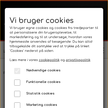
Vi bruger cookies
Vi bruger egne cookies og cookies fra tredjeparter til
at personalisere din brugeroplevelse, til
markedsføring og til at undersøge, hvordan vores
hjemmeside anvendes af besøgende. Du kan altid
tilbagekalde dit samtykke ved at trykke på linket
'Cookies' nederst på siden.
Log ind / Opret profil
Læs mere i vores
cookiepolitik
og
privatlivspolitik
Nødvendige cookies
Shop
Forside
Ferguson
Ferguson TE20 Serie
Motor C20 Diesel og
Funktionelle cookies
Ferguson
Om
Statistik cookies
Ferguson TE20 Serie
Massey Ferguson
Kontakt
Marketing cookies