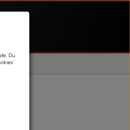
de. Du
okies'
/ Super Dexta
 Power Major / Super Major