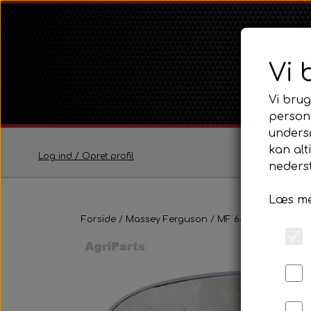
Vi 
Vi brug
persona
unders
kan alt
Log ind / Opret profil
nederst
Læs me
Ferguson
Forside
Massey Ferguson
Ferguson TE20 Serie
MF 65
Pladedele 
Ferguson FE35 Serie