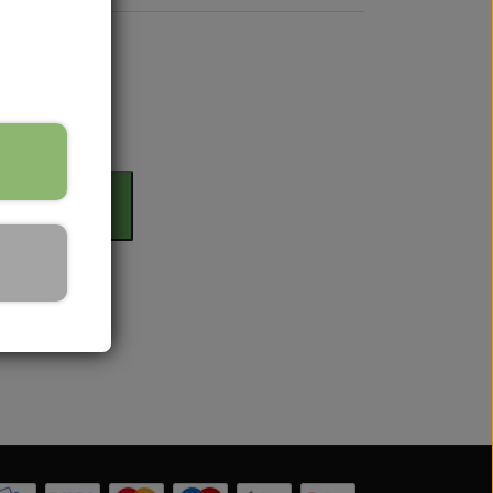
rdag
il kurv
 Serien
 serien
 Serien
Serien
 Serien
stri Gul
er Dexta Serien