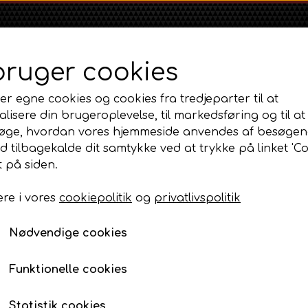
bruger cookies
er egne cookies og cookies fra tredjeparter til at
lisere din brugeroplevelse, til markedsføring og til at
øge, hvordan vores hjemmeside anvendes af besøgen
id tilbagekalde dit samtykke ved at trykke på linket 'Co
Shop
Om
Kontakt
 på siden.
re i vores
cookiepolitik
og
privatlivspolitik
Massey Ferguson
Ford
Fordson
og fælge
MF 35
Hjelmhåndtag
Ford 1000 Serien
Fordson Dexta 
Nødvendige cookies
MF 65
Ford 100 Serien
Fordson Major /
Hjelmhåndtag
MF 135
Ford 10 Serien
Funktionelle cookies
120,00 DKK
MF 165 - 188
Varenummer: AP3.23716 / AP2.43868
500 Serien
Statistik cookies