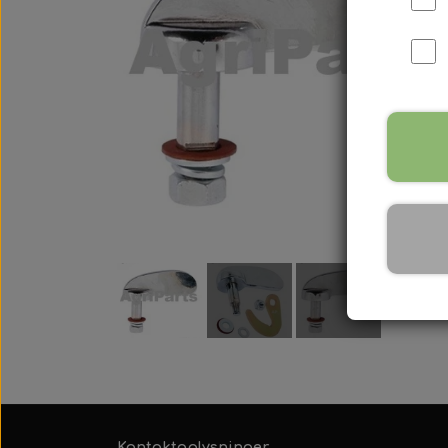
International B Serien
IH B250, B275, B414, B43
Kontaktoplysninger