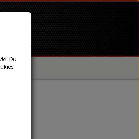
de. Du
okies'
/ Super Dexta
 Power Major / Super Major