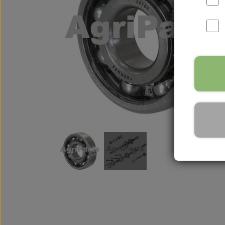
International B Serien
IH B250, B275, B414, B43