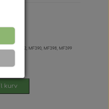
MF290, MF298
 Serien
 MF375, MF382, MF390, MF398, MF399
 serien
 Serien
Serien
rdag
m
 Serien
il kurv
stri Gul
er Dexta Serien