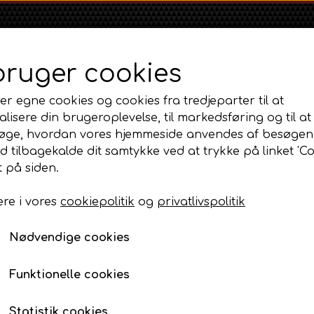
bruger cookies
er egne cookies og cookies fra tredjeparter til at
lisere din brugeroplevelse, til markedsføring og til at
øge, hvordan vores hjemmeside anvendes af besøgen
id tilbagekalde dit samtykke ved at trykke på linket 'Co
Shop
Om
Kontakt
 på siden.
re i vores
cookiepolitik
og
privatlivspolitik
Massey Ferguson
Ford
Fordson
n, lift og PTO
MF 35
Bundakselleje
Ford 1000 Serien
Fordson Dexta 
Nødvendige cookies
MF 65
Ford 100 Serien
Fordson Major /
Bundakselleje
MF 135
Ford 10 Serien
Funktionelle cookies
229,00 DKK
MF 165 - 188
Varenummer: AP6.11668 / AP2.18443
500 Serien
Statistik cookies