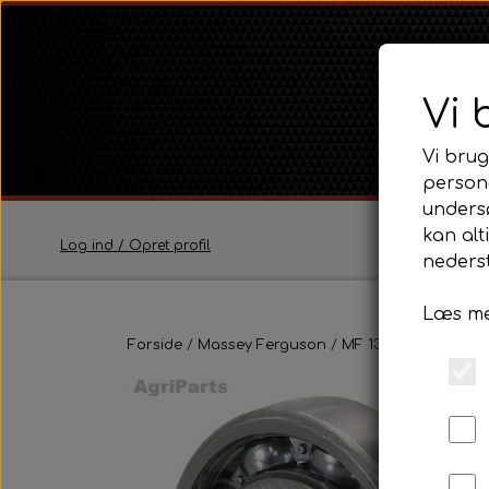
Vi 
Vi brug
persona
unders
kan alt
Log ind / Opret profil
nederst
Læs me
Ferguson
Forside
Massey Ferguson
Ferguson TE20 Serie
MF 135
Transmissio
Ferguson FE35 Serie