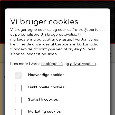
Vi bruger cookies
Vi bruger egne cookies og cookies fra tredjeparter til
at personalisere din brugeroplevelse, til
markedsføring og til at undersøge, hvordan vores
hjemmeside anvendes af besøgende. Du kan altid
tilbagekalde dit samtykke ved at trykke på linket
'Cookies' nederst på siden.
Log ind / Opret profil
Læs mere i vores
cookiepolitik
og
privatlivspolitik
Nødvendige cookies
Shop
Forside
Massey Ferguson
MF 35
Transmission, lift og PTO
Funktionelle cookies
Ferguson
Om
Statistik cookies
Ferguson TE20 Serie
Massey Ferguson
Kontakt
Marketing cookies