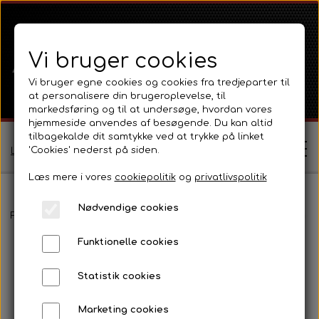
Vi bruger cookies
Vi bruger egne cookies og cookies fra tredjeparter til
at personalisere din brugeroplevelse, til
markedsføring og til at undersøge, hvordan vores
hjemmeside anvendes af besøgende. Du kan altid
tilbagekalde dit samtykke ved at trykke på linket
'Cookies' nederst på siden.
Log ind / Opret profil
Læs mere i vores
cookiepolitik
og
privatlivspolitik
Nødvendige cookies
Shop
Forside
Ford
Ford 1000 Serien
Ford 3000
Eldele, instrumen
Funktionelle cookies
Ferguson
Om
Statistik cookies
Ferguson TE20 Serie
Massey Ferguson
Kontakt
Marketing cookies