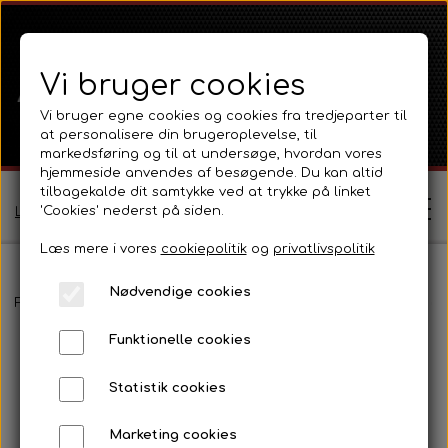
Vi bruger cookies
Vi bruger egne cookies og cookies fra tredjeparter til
at personalisere din brugeroplevelse, til
markedsføring og til at undersøge, hvordan vores
hjemmeside anvendes af besøgende. Du kan altid
tilbagekalde dit samtykke ved at trykke på linket
'Cookies' nederst på siden.
Log ind / Opret profil
Læs mere i vores
cookiepolitik
og
privatlivspolitik
Nødvendige cookies
Shop
Forside
Fordson
Fordson Dexta / Super Dexta
Pladedele og
Funktionelle cookies
Ferguson
Om
Statistik cookies
Ferguson TE20 Serie
Massey Ferguson
Kontakt
Marketing cookies