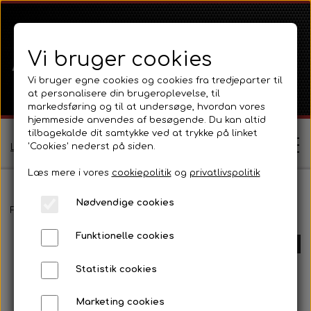
Vi bruger cookies
Vi bruger egne cookies og cookies fra tredjeparter til
at personalisere din brugeroplevelse, til
markedsføring og til at undersøge, hvordan vores
hjemmeside anvendes af besøgende. Du kan altid
tilbagekalde dit samtykke ved at trykke på linket
'Cookies' nederst på siden.
Log ind / Opret profil
Læs mere i vores
cookiepolitik
og
privatlivspolitik
Nødvendige cookies
Shop
Forside
Fordson
Fordson Dexta / Super Dexta
Emblemer, kr
Funktionelle cookies
Ferguson
UDSOLGT
Om
Statistik cookies
Ferguson TE20 Serie
Massey Ferguson
Kontakt
Marketing cookies