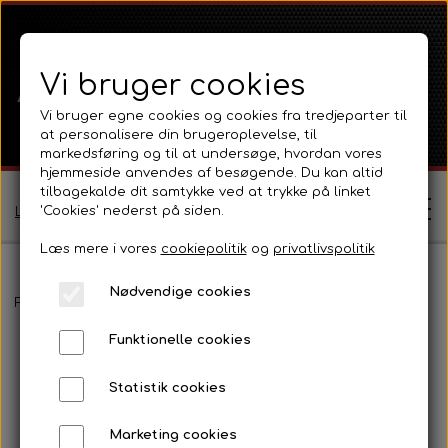
Vi bruger cookies
Vi bruger egne cookies og cookies fra tredjeparter til
at personalisere din brugeroplevelse, til
markedsføring og til at undersøge, hvordan vores
hjemmeside anvendes af besøgende. Du kan altid
tilbagekalde dit samtykke ved at trykke på linket
'Cookies' nederst på siden.
Log ind / Opret profil
Læs mere i vores
cookiepolitik
og
privatlivspolitik
Nødvendige cookies
Shop
Forside
Massey Ferguson
MF 65
Pladedele og fælge
Front
Funktionelle cookies
Ferguson
Om
Statistik cookies
Ferguson TE20 Serie
Massey Ferguson
Kontakt
Marketing cookies