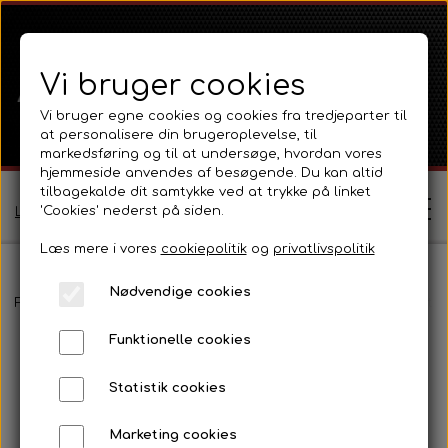
Vi bruger cookies
Vi bruger egne cookies og cookies fra tredjeparter til
at personalisere din brugeroplevelse, til
markedsføring og til at undersøge, hvordan vores
hjemmeside anvendes af besøgende. Du kan altid
tilbagekalde dit samtykke ved at trykke på linket
'Cookies' nederst på siden.
Log ind / Opret profil
Læs mere i vores
cookiepolitik
og
privatlivspolitik
Nødvendige cookies
Shop
Forside
Fordson
Fordson Dexta / Super Dexta
Eldele, instr
Funktionelle cookies
Ferguson
Om
Statistik cookies
Ferguson TE20 Serie
Massey Ferguson
Kontakt
Marketing cookies