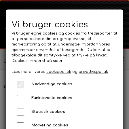
Vi bruger cookies
Vi bruger egne cookies og cookies fra tredjeparter til
at personalisere din brugeroplevelse, til
markedsføring og til at undersøge, hvordan vores
hjemmeside anvendes af besøgende. Du kan altid
tilbagekalde dit samtykke ved at trykke på linket
'Cookies' nederst på siden.
Log ind / Opret profil
Læs mere i vores
cookiepolitik
og
privatlivspolitik
Nødvendige cookies
Shop
Forside
Massey Ferguson
MF 165 - 188
Motordele 4 Cyl Diese
Funktionelle cookies
Ferguson
Om
Statistik cookies
Ferguson TE20 Serie
Massey Ferguson
Kontakt
Marketing cookies