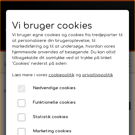
Vi bruger cookies
Vi bruger egne cookies og cookies fra tredjeparter til
at personalisere din brugeroplevelse, til
markedsføring og til at undersøge, hvordan vores
hjemmeside anvendes af besøgende. Du kan altid
tilbagekalde dit samtykke ved at trykke på linket
'Cookies' nederst på siden.
Log ind / Opret profil
Læs mere i vores
cookiepolitik
og
privatlivspolitik
Nødvendige cookies
Shop
Forside
Massey Ferguson
MF 165 - 188
Fortøj og styretøj.
S
Funktionelle cookies
Ferguson
UDSOLGT
Om
Statistik cookies
Ferguson TE20 Serie
Massey Ferguson
Kontakt
Marketing cookies