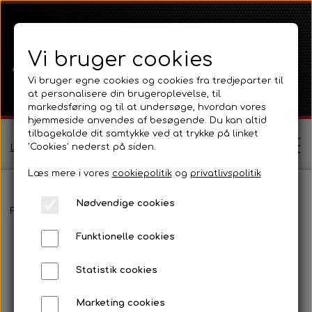
Vi bruger cookies
Vi bruger egne cookies og cookies fra tredjeparter til
at personalisere din brugeroplevelse, til
markedsføring og til at undersøge, hvordan vores
hjemmeside anvendes af besøgende. Du kan altid
tilbagekalde dit samtykke ved at trykke på linket
'Cookies' nederst på siden.
Log ind / Opret profil
Læs mere i vores
cookiepolitik
og
privatlivspolitik
Nødvendige cookies
Shop
Forside
Olie - Motorolie 15W40 - 4 Liter Mineralsk Multigrade Ol
Funktionelle cookies
Ferguson
Om
Statistik cookies
Ferguson TE20 Serie
Massey Ferguson
Kontakt
Marketing cookies