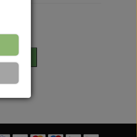
rdag
il kurv
 Serien
 serien
 Serien
Serien
 Serien
stri Gul
er Dexta Serien