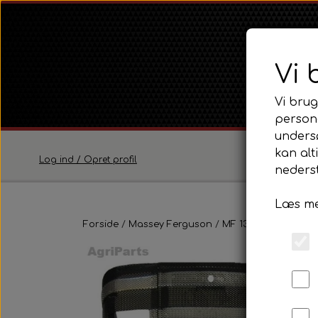
Vi 
Vi brug
persona
unders
kan alt
Log ind / Opret profil
nederst
Læs me
Ferguson
Forside
Massey Ferguson
Ferguson TE20 Serie
MF 135
Pladedele 
Ferguson FE35 Serie