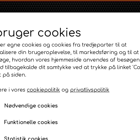
bruger cookies
er egne cookies og cookies fra tredjeparter til at
lisere din brugeroplevelse, til markedsføring og til at
øge, hvordan vores hjemmeside anvendes af besøgen
id tilbagekalde dit samtykke ved at trykke på linket 'Co
Shop
Om
Kontakt
 på siden.
re i vores
cookiepolitik
og
privatlivspolitik
Massey Ferguson
Ford
Fordson
og fælge
MF 35
Front Grillsæt med paneler 13t
Ford 1000 Serien
Fordson Dexta 
Nødvendige cookies
MF 65
Ford 100 Serien
Fordson Major /
Front Grillsæt med pan
MF 135
Ford 10 Serien
Funktionelle cookies
1.325,00 DKK
MF 165 - 188
Varenummer: AP6.246752
500 Serien
Statistik cookies