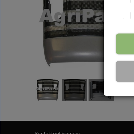
International B Serien
IH B250, B275, B414, B43
Kontaktoplysninger