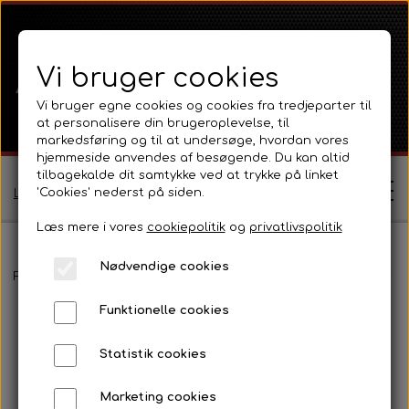
Vi bruger cookies
Vi bruger egne cookies og cookies fra tredjeparter til
at personalisere din brugeroplevelse, til
markedsføring og til at undersøge, hvordan vores
hjemmeside anvendes af besøgende. Du kan altid
tilbagekalde dit samtykke ved at trykke på linket
'Cookies' nederst på siden.
Log ind / Opret profil
Læs mere i vores
cookiepolitik
og
privatlivspolitik
Nødvendige cookies
Shop
Forside
Massey Ferguson
MF 35
Transmission, lift og PTO
Funktionelle cookies
Ferguson
Om
Statistik cookies
Ferguson TE20 Serie
Massey Ferguson
Kontakt
Marketing cookies