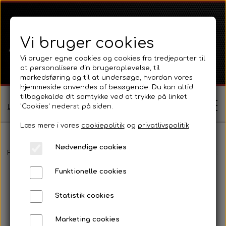
Vi bruger cookies
Vi bruger egne cookies og cookies fra tredjeparter til
at personalisere din brugeroplevelse, til
markedsføring og til at undersøge, hvordan vores
hjemmeside anvendes af besøgende. Du kan altid
tilbagekalde dit samtykke ved at trykke på linket
'Cookies' nederst på siden.
Log ind / Opret profil
Læs mere i vores
cookiepolitik
og
privatlivspolitik
Nødvendige cookies
Shop
Forside
Massey Ferguson
MF 35
Motor 3-Cyl Diesel og tilbe
Funktionelle cookies
Ferguson
Om
Statistik cookies
Ferguson TE20 Serie
Massey Ferguson
Kontakt
Marketing cookies