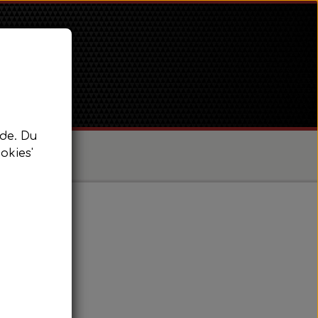
de. Du
okies'
/ Super Dexta
 Power Major / Super Major
 med