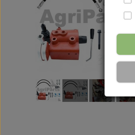
International B Serien
IH B250, B275, B414, B43