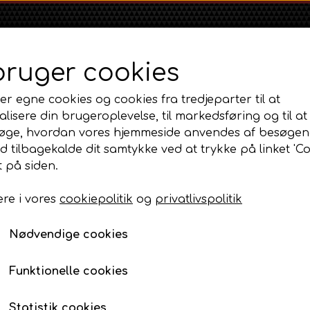
bruger cookies
er egne cookies og cookies fra tredjeparter til at
lisere din brugeroplevelse, til markedsføring og til at
øge, hvordan vores hjemmeside anvendes af besøgen
id tilbagekalde dit samtykke ved at trykke på linket 'Co
Shop
Om
Kontakt
 på siden.
re i vores
cookiepolitik
og
privatlivspolitik
Massey Ferguson
Ford
Fordson
n, lift og PTO
MF 35
Gyroventil - ventilblok med dobbeltvirkede udtag.
Ford 1000 Serien
Fordson Dexta 
Nødvendige cookies
MF 65
Ford 100 Serien
Fordson Major /
Gyroventil - ventilblok
MF 135
Ford 10 Serien
dobbeltvirkede udtag.
Funktionelle cookies
MF 165 - 188
2.450,00 DKK
500 Serien
Statistik cookies