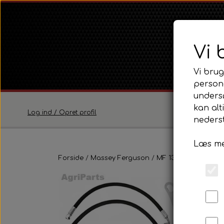
Vi 
Vi brug
persona
unders
kan alt
Log ind / Opret profil
nederst
Læs me
Ferguson
Forside
Massey Ferguson
Ferguson TE20 Serie
MF 135
Transmissio
Ferguson FE35 Serie