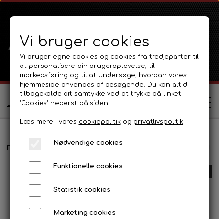
Vi bruger cookies
Vi bruger egne cookies og cookies fra tredjeparter til
at personalisere din brugeroplevelse, til
markedsføring og til at undersøge, hvordan vores
hjemmeside anvendes af besøgende. Du kan altid
tilbagekalde dit samtykke ved at trykke på linket
'Cookies' nederst på siden.
Log ind / Opret profil
Læs mere i vores
cookiepolitik
og
privatlivspolitik
Nødvendige cookies
Shop
Forside
Massey Ferguson
MF 35
Motor 3-Cyl Diesel og tilbe
Funktionelle cookies
Ferguson
UDSOLGT
Om
Statistik cookies
Ferguson TE20 Serie
Massey Ferguson
Kontakt
Marketing cookies