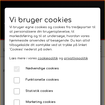
Vi bruger cookies
Vi bruger egne cookies og cookies fra tredjeparter til
at personalisere din brugeroplevelse, til
markedsføring og til at undersøge, hvordan vores
hjemmeside anvendes af besøgende. Du kan altid
tilbagekalde dit samtykke ved at trykke på linket
'Cookies' nederst på siden.
Log ind / Opret profil
Læs mere i vores
cookiepolitik
og
privatlivspolitik
Nødvendige cookies
Shop
Forside
Massey Ferguson
MF 135
Emblemer, kromdele og tr
Funktionelle cookies
Ferguson
Om
Statistik cookies
Ferguson TE20 Serie
Massey Ferguson
Kontakt
Marketing cookies