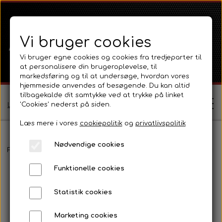
Vi bruger cookies
Vi bruger egne cookies og cookies fra tredjeparter til
at personalisere din brugeroplevelse, til
markedsføring og til at undersøge, hvordan vores
hjemmeside anvendes af besøgende. Du kan altid
tilbagekalde dit samtykke ved at trykke på linket
'Cookies' nederst på siden.
Log ind / Opret profil
Læs mere i vores
cookiepolitik
og
privatlivspolitik
Nødvendige cookies
Shop
Forside
Ferguson
Ferguson TE20 Serie
Emblemer, kromdele 
Funktionelle cookies
Ferguson
Om
Statistik cookies
Ferguson TE20 Serie
Massey Ferguson
Kontakt
Marketing cookies