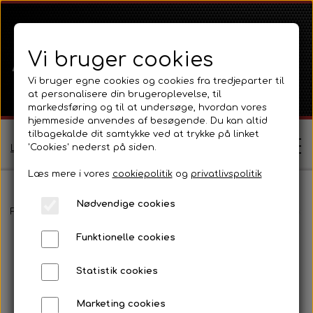
Vi bruger cookies
Vi bruger egne cookies og cookies fra tredjeparter til
at personalisere din brugeroplevelse, til
markedsføring og til at undersøge, hvordan vores
hjemmeside anvendes af besøgende. Du kan altid
tilbagekalde dit samtykke ved at trykke på linket
'Cookies' nederst på siden.
Log ind / Opret profil
Læs mere i vores
cookiepolitik
og
privatlivspolitik
Nødvendige cookies
Shop
Forside
Ford
Ford 1000 Serien
Ford 3000
Pladedele og fæl
Funktionelle cookies
Ferguson
Om
Statistik cookies
Ferguson TE20 Serie
Massey Ferguson
Kontakt
Marketing cookies