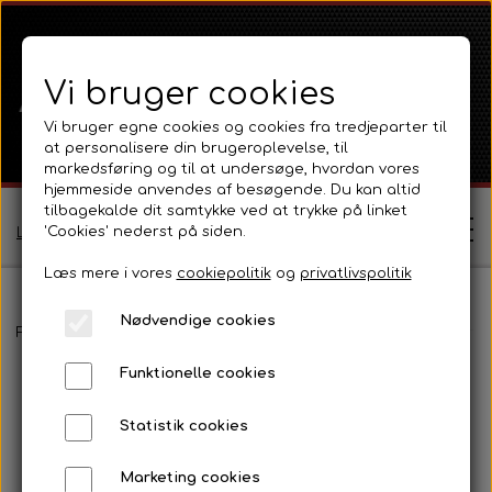
Vi bruger cookies
Vi bruger egne cookies og cookies fra tredjeparter til
at personalisere din brugeroplevelse, til
markedsføring og til at undersøge, hvordan vores
hjemmeside anvendes af besøgende. Du kan altid
tilbagekalde dit samtykke ved at trykke på linket
'Cookies' nederst på siden.
Log ind / Opret profil
Læs mere i vores
cookiepolitik
og
privatlivspolitik
Nødvendige cookies
Shop
Forside
Massey Ferguson
MF 135
Pladedele og fælge
Vrid
Funktionelle cookies
Ferguson
Om
Statistik cookies
Ferguson TE20 Serie
Massey Ferguson
Kontakt
Marketing cookies