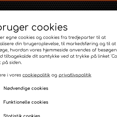
bruger cookies
er egne cookies og cookies fra tredjeparter til at
lisere din brugeroplevelse, til markedsføring og til at
øge, hvordan vores hjemmeside anvendes af besøgen
id tilbagekalde dit samtykke ved at trykke på linket 'Co
Shop
Om
Kontakt
 på siden.
re i vores
cookiepolitik
og
privatlivspolitik
Massey Ferguson
Ford
Fordson
MF 35
Emblemer, kromdele og transfers
Ford 1000 Serien
Emblem - Live Drive
Fordson Dexta 
Nødvendige cookies
MF 65
Ford 100 Serien
Fordson Major /
Emblem - Live Drive
MF 135
Ford 10 Serien
Funktionelle cookies
96,00 DKK
MF 165 - 188
Varenummer: AP3.20704
500 Serien
Statistik cookies