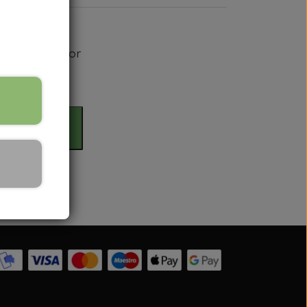
ta, Super Major
rdag
il kurv
 Serien
 serien
 Serien
Serien
 Serien
stri Gul
er Dexta Serien