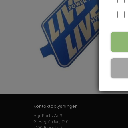
International B Serien
IH B250, B275, B414, B43
Kontaktoplysninger
AgriParts ApS
Giesegårdvej 129
4100 Ringsted