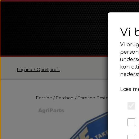
Vi 
Vi brug
persona
unders
kan alt
Log ind / Opret profil
nederst
Læs me
Ferguson
Forside
Fordson
Fordson Dexta / Super Dexta
Ferguson TE20 Serie
Ferguson FE35 Serie