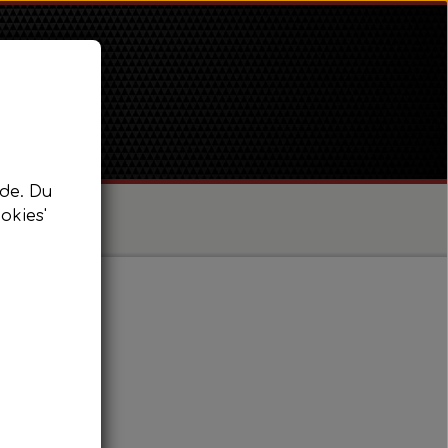
de. Du
okies'
/ Super Dexta
 Power Major / Super Major