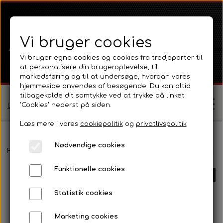
Vi bruger cookies
Vi bruger egne cookies og cookies fra tredjeparter til
at personalisere din brugeroplevelse, til
markedsføring og til at undersøge, hvordan vores
hjemmeside anvendes af besøgende. Du kan altid
tilbagekalde dit samtykke ved at trykke på linket
'Cookies' nederst på siden.
Log ind / Opret profil
Læs mere i vores
cookiepolitik
og
privatlivspolitik
Nødvendige cookies
Shop
Forside
Massey Ferguson
500 Serien
Transmission, lift og P
Funktionelle cookies
Ferguson
UDSOLGT
Om
Statistik cookies
Ferguson TE20 Serie
Massey Ferguson
Kontakt
Marketing cookies