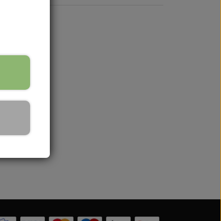
re på lager
 Serien
 serien
 Serien
Serien
 Serien
stri Gul
er Dexta Serien