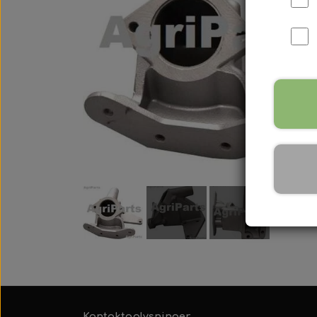
International B Serien
IH B250, B275, B414, B43
Kontaktoplysninger