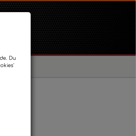
de. Du
okies'
/ Super Dexta
 Power Major / Super Major