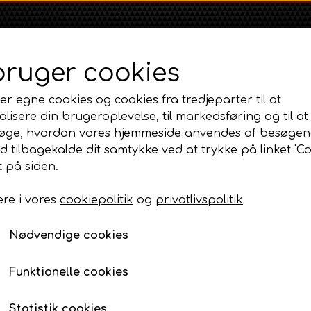
bruger cookies
er egne cookies og cookies fra tredjeparter til at
lisere din brugeroplevelse, til markedsføring og til at
øge, hvordan vores hjemmeside anvendes af besøgen
id tilbagekalde dit samtykke ved at trykke på linket 'Co
Shop
Om
Kontakt
 på siden.
re i vores
cookiepolitik
og
privatlivspolitik
Massey Ferguson
Ford
Fordson
MF 35
Motordele 3 Cyl Diesel og tilbehør
Ford 1000 Serien
Termostathus
Fordson Dexta 
Nødvendige cookies
MF 65
Ford 100 Serien
Fordson Major /
Termostathus
GT
MF 135
Ford 10 Serien
Funktionelle cookies
515,00 DKK
MF 165 - 188
Varenummer: AP3.201932
500 Serien
Statistik cookies