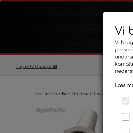
Vi 
Vi brug
persona
unders
kan alt
Log ind / Opret profil
nederst
Læs me
Ferguson
Forside
Fordson
Fordson Dexta / Super Dexta
Ferguson TE20 Serie
Ferguson FE35 Serie
UDSOL