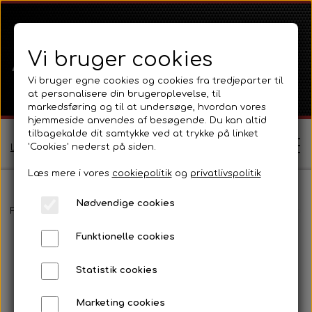
Vi bruger cookies
Vi bruger egne cookies og cookies fra tredjeparter til
at personalisere din brugeroplevelse, til
markedsføring og til at undersøge, hvordan vores
hjemmeside anvendes af besøgende. Du kan altid
tilbagekalde dit samtykke ved at trykke på linket
'Cookies' nederst på siden.
Log ind / Opret profil
Læs mere i vores
cookiepolitik
og
privatlivspolitik
Nødvendige cookies
Shop
Forside
Massey Ferguson
MF 135
Pladedele og fælge
Fron
Funktionelle cookies
Ferguson
Om
Statistik cookies
Ferguson TE20 Serie
Massey Ferguson
Kontakt
Marketing cookies