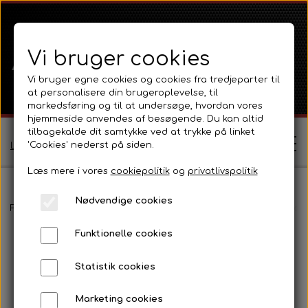
Vi bruger cookies
Vi bruger egne cookies og cookies fra tredjeparter til
at personalisere din brugeroplevelse, til
markedsføring og til at undersøge, hvordan vores
hjemmeside anvendes af besøgende. Du kan altid
tilbagekalde dit samtykke ved at trykke på linket
'Cookies' nederst på siden.
Log ind / Opret profil
Læs mere i vores
cookiepolitik
og
privatlivspolitik
Nødvendige cookies
Shop
Forside
Ford
Ford 1000 Serien
Ford 3000
Pladedele og fæl
Funktionelle cookies
Ferguson
Om
Statistik cookies
Ferguson TE20 Serie
Massey Ferguson
Kontakt
Marketing cookies