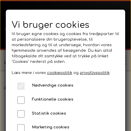
Vi bruger cookies
Vi bruger egne cookies og cookies fra tredjeparter til
at personalisere din brugeroplevelse, til
markedsføring og til at undersøge, hvordan vores
hjemmeside anvendes af besøgende. Du kan altid
tilbagekalde dit samtykke ved at trykke på linket
'Cookies' nederst på siden.
Log ind / Opret profil
Læs mere i vores
cookiepolitik
og
privatlivspolitik
Nødvendige cookies
Shop
Forside
Fordson
Fordson Dexta / Super Dexta
Pladedele og
Funktionelle cookies
Ferguson
Om
Statistik cookies
Ferguson TE20 Serie
Massey Ferguson
Kontakt
Marketing cookies